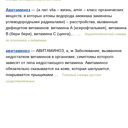
Авитаминоз
— (а лат. vita – жизнь, amin – класс органических
веществ, в которых атомы водорода аммиака заменены
углеводородными радикалами) – расстройства, вызванные
дефицитом витаминов: витамина А (ксерофтальмия), витамина
В (бери бери), витамина С (цинга),… …
Энциклопедический словарь
по психологии и педагогике
авитаминоз
— АВИТАМИНОЗ, а, м Заболевание, вызванное
недостатком витаминов в организме, симптомы которого
зависят от типа недостающего витамина. Авитаминоз
обязательно сказывается на коже, которая шелушится,
покрывается прыщиками …
Толковый словарь русских
существительных