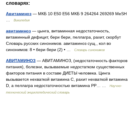
словарях:
Авитаминоз
— МКБ 10 E50 E56 МКБ 9 264264 269269 MeSH
…
Википедия
авитаминоз
— цынга, витаминная недостаточность,
витаминный дефицит, бери бери, пеллагра, рахит, скорбут
Словарь русских синонимов. авитаминоз сущ., кол во
синонимов: 8 • бери бери (2) • …
Словарь синонимов
АВИТАМИНОЗ
— АВИТАМИНОЗ, (недостаточность факторов
питания), болезни, вызываемые недостатком существенных
факторов питания в составе ДИЕТЫ человека. Цинга
вызывается нехваткой витамина С, рахит нехваткой витамина
D, а пеллагра недостаточностью витамина РР… …
Научно-
технический энциклопедический словарь