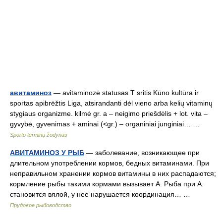
авитаминоз
— avitaminozė statusas T sritis Kūno kultūra ir
sportas apibrėžtis Liga, atsirandanti dėl vieno arba kelių vitaminų
stygiaus organizme. kilmė gr. a – neigimo priešdėlis + lot. vita –
gyvybė, gyvenimas + aminai (<gr.) – organiniai junginiai… …
Sporto terminų žodynas
АВИТАМИНОЗ У РЫБ
— заболевание, возникающее при
длительном употреблении кормов, бедных витаминами. При
неправильном хранении кормов витамины в них распадаются;
кормление рыбы такими кормами вызывает А. Рыба при А.
становится вялой, у нее нарушается координация… …
Прудовое рыбоводство