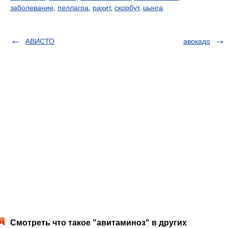
заболевание
,
пеллагра
,
рахит
,
скорбут
,
цынга
АВИСТО
авокадо
Смотреть что такое "авитаминоз" в других